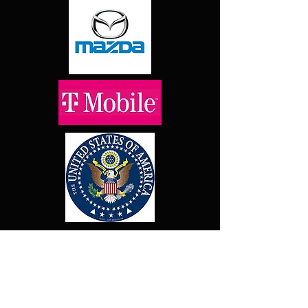
MichaelKussmannVoices@gm
ail.com
647-213-2515